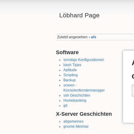
Löbhard Page
Zuletzt angesehen:
afs
•
Software
sonstige Konfigurationen
bash Tipps
Aptitude
Scripting
Backup
screen -
Konsolenfenstermanager
ssh Geschichten
Homebanking
git
X-Server Geschichten
allgemeines
gnome Minimal