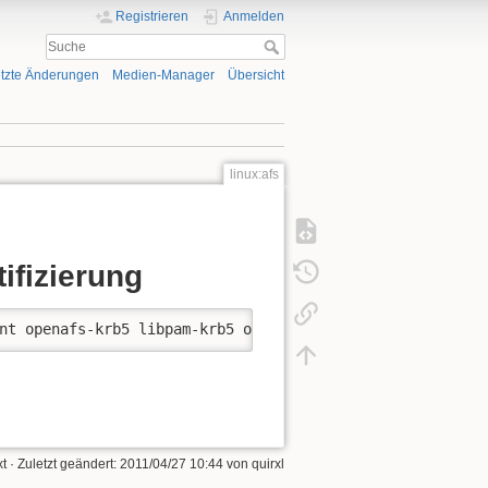
Registrieren
Anmelden
tzte Änderungen
Medien-Manager
Übersicht
linux:afs
ifizierung
nt openafs-krb5 libpam-krb5 openafs-modules-dkms
xt
· Zuletzt geändert:
2011/04/27 10:44
von
quirxl