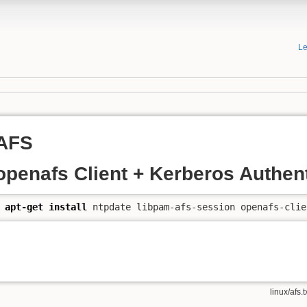
Le
AFS
openafs Client + Kerberos Authent
apt-get install
 ntpdate libpam-afs-session openafs-clie
linux/afs.t