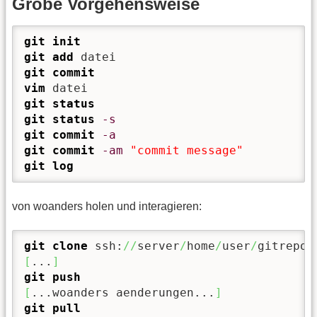
Grobe Vorgehensweise
git init
git add
git commit
vim
git status
git status
-s
git commit
-a
git commit
-am
"commit message"
git log
von woanders holen und interagieren:
git clone
 ssh:
//
server
/
home
/
user
/
[
...
]
git push
[
...woanders aenderungen...
]
git pull