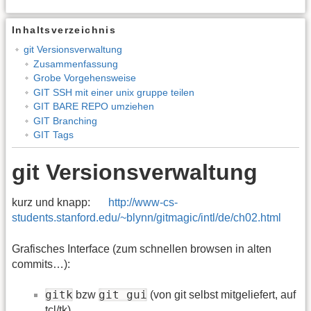
Inhaltsverzeichnis
git Versionsverwaltung
Zusammenfassung
Grobe Vorgehensweise
GIT SSH mit einer unix gruppe teilen
GIT BARE REPO umziehen
GIT Branching
GIT Tags
git Versionsverwaltung
kurz und knapp:
http://www-cs-
students.stanford.edu/~blynn/gitmagic/intl/de/ch02.html
Grafisches Interface (zum schnellen browsen in alten
commits…):
gitk
git gui
bzw
(von git selbst mitgeliefert, auf
tcl/tk)