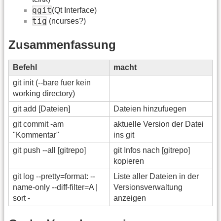
qgit
(Qt Interface)
tig
(ncurses?)
Zusammenfassung
Befehl
macht
git init (--bare fuer kein
working directory)
git add [Dateien]
Dateien hinzufuegen
git commit -am
aktuelle Version der Datei
"Kommentar"
ins git
git push --all [gitrepo]
git Infos nach [gitrepo]
kopieren
git log --pretty=format: --
Liste aller Dateien in der
name-only --diff-filter=A |
Versionsverwaltung
sort -
anzeigen