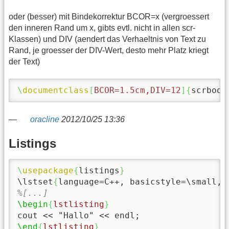
oder (besser) mit Bindekorrektur BCOR=x (vergroessert
den inneren Rand um x, gibts evtl. nicht in allen scr-
Klassen) und DIV (aendert das Verhaeltnis von Text zu
Rand, je groesser der DIV-Wert, desto mehr Platz kriegt
der Text)
\
documentclass
[
BCOR=1.5cm,DIV=12
]{
scrbook
—
oracline
2012/10/25 13:36
Listings
\
usepackage
{
listings
}
\lstset
{
language=C++, basicstyle=
\small
, 
%[...]
\begin
{
lstlisting
}
\end
{
lstlisting
}