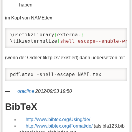
haben
im Kopf von NAME.tex
\usetikzlibrary
{
external
}
\tikzexternalize
[
shell escape=-enable-wri
(wenn der Ordner tikzpics/ existiert) dann uebersetzen mit
pdflatex -shell-escape NAME.tex
—
oracline
2012/09/03 19:50
BibTeX
http://www.bibtex.org/Using/de/
http://www.bibtex.org/Format/de/
(als bla123.bib