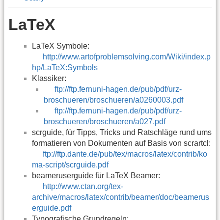
LaTeX
LaTeX Symbole:
http://www.artofproblemsolving.com/Wiki/index.p
hp/LaTeX:Symbols
Klassiker:
ftp://ftp.fernuni-hagen.de/pub/pdf/urz-
broschueren/broschueren/a0260003.pdf
ftp://ftp.fernuni-hagen.de/pub/pdf/urz-
broschueren/broschueren/a027.pdf
scrguide, für Tipps, Tricks und Ratschläge rund ums
formatieren von Dokumenten auf Basis von scrartcl:
ftp://ftp.dante.de/pub/tex/macros/latex/contrib/ko
ma-script/scrguide.pdf
beameruserguide für LaTeX Beamer:
http://www.ctan.org/tex-
archive/macros/latex/contrib/beamer/doc/beamerus
erguide.pdf
Typografische Grundregeln: