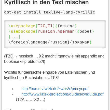
Kyrillisch in den Text mischen
apt-get install texlive-lang-cyrillic
\
usepackage
[
T2C,T1
]{
fontenc
}
\
usepackage
[
russian,ngerman
]{
babel
}
[
...
]
\foreignlanguage
{russian}{токамак
}
T2C
X2
(
→ russisch …
macht irgendwie mit appendix und
bookmarks probleme?!)
Wichtig für gemischte eingabe von Lateinischen und
kyrillischen Buchstaben: UTF8!
http://home.vrweb.de/~was/x/pmcyr.pdf
http://www.latex-project.org/guides/cyrguide.pdf
(T2A ←→ X2 …)