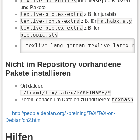
texlive-humanities
für diverse jura Klassen
und Pakete
texlive-bibtex-extra
z.B. für jurabib
texlive-fonts-extra
mathabx.sty
z.B. für
texlive-bibtex-extra
z.B. für
bibtopic.sty
texlive-lang-german texlive-latex-re
Nicht im Repository vorhandene
Pakete installieren
Ort dafuer:
~/texmf/tex/latex/PAKETNAME/*
texhash
Befehl danach um Dateien zu indizieren:
http://people.debian.org/~preining/TeX/TeX-on-
Debian/ch2.html
Hilfen