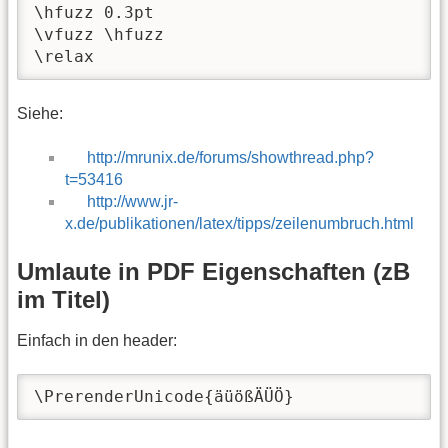
\hfuzz
\vfuzz
\hfuzz
\relax
Siehe:
http://mrunix.de/forums/showthread.php?
t=53416
http://www.jr-
x.de/publikationen/latex/tipps/zeilenumbruch.html
Umlaute in PDF Eigenschaften (zB
im Titel)
Einfach in den header:
\PrerenderUnicode{äüößÄÜÖ}