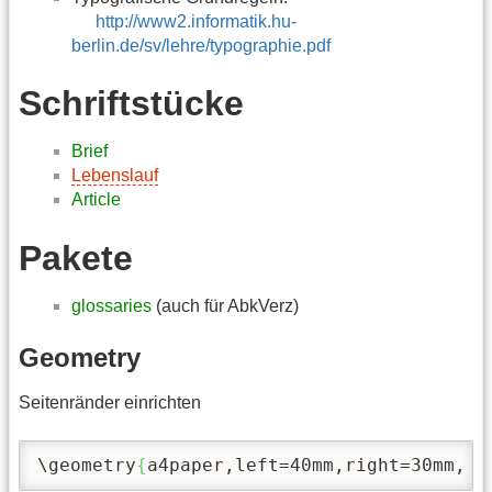
http://www2.informatik.hu-
berlin.de/sv/lehre/typographie.pdf
Schriftstücke
Brief
Lebenslauf
Article
Pakete
glossaries
(auch für AbkVerz)
Geometry
Seitenränder einrichten
\geometry
{
a4paper,left=40mm,right=30mm, t