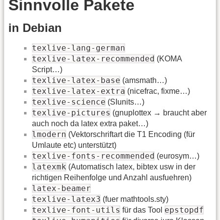
Sinnvolle Pakete
in Debian
texlive-lang-german
texlive-latex-recommended
(KOMA
Script…)
texlive-latex-base
(amsmath…)
texlive-latex-extra
(nicefrac, fixme…)
texlive-science
(SIunits…)
texlive-pictures
(gnuplottex → braucht aber
auch noch da latex extra paket…)
lmodern
(Vektorschriftart die T1 Encoding (für
Umlaute etc) unterstützt)
texlive-fonts-recommended
(eurosym…)
latexmk
(Automatisch latex, bibtex usw in der
richtigen Reihenfolge und Anzahl ausfuehren)
latex-beamer
texlive-latex3
(fuer mathtools.sty)
texlive-font-utils
epstopdf
für das Tool