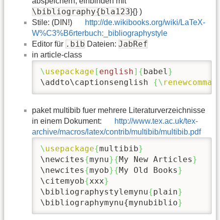
abspeichern, einbinden mit
\bibliography{bla123
}{} )
Stile: (DIN!)
http://de.wikibooks.org/wiki/LaTeX-
W%C3%B6rterbuch:_bibliographystyle
.bib
JabRef
Editor für
Dateien:
in article-class
\
usepackage
[
english
]{
babel
}
\addto
\captionsenglish
{\
renewcomman
paket multibib fuer mehrere Literaturverzeichnisse
in einem Dokument:
http://www.tex.ac.uk/tex-
archive/macros/latex/contrib/multibib/multibib.pdf
\
usepackage
{
multibib
}
\newcites
{
mynu
}{
My New Articles
}
\newcites
{
myob
}{
My Old Books
}
\citemyob
{
xxx
}
\bibliographystylemynu
{
plain
}
\bibliographymynu
{mynubiblio
}